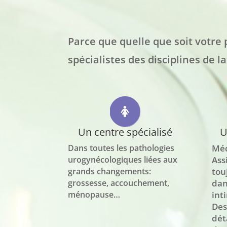
Parce que quelle que soit votre
spécialistes des disciplines de l
Un centre spécialisé
U
Dans toutes les pathologies
Méd
urogynécologiques liées aux
Ass
grands changements:
tou
grossesse, accouchement,
dan
ménopause…
int
Des
dét