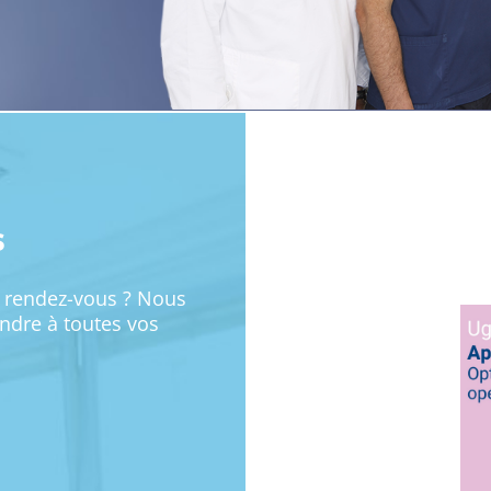
s
 rendez-vous ? Nous
dre à toutes vos