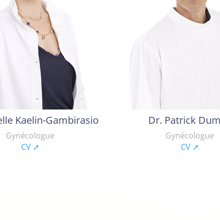
elle Kaelin-Gambirasio
Dr. Patrick Du
Gynécologue
Gynécologue
CV ➚
CV ➚