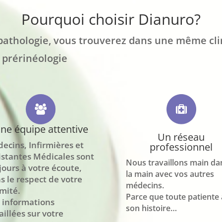
Pourquoi choisir Dianuro?
 pathologie, vous trouverez dans une même cl
a prérinéologie
ne équipe attentive
Un réseau
ecins, Infirmières et
professionnel
istantes Médicales sont
Nous travaillons main da
jours à votre écoute,
la main avec vos autres
s le respect de votre
médecins.
imité.
Parce que toute patiente 
 informations
son histoire…
aillées sur votre