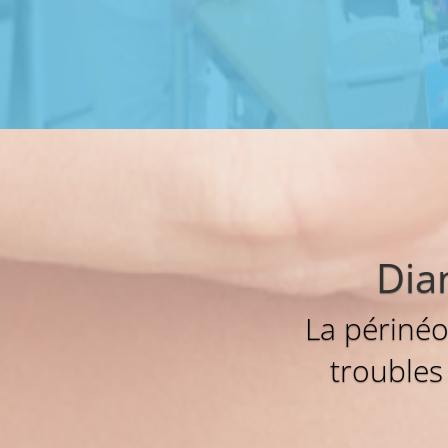
Dia
La périnéol
troubles